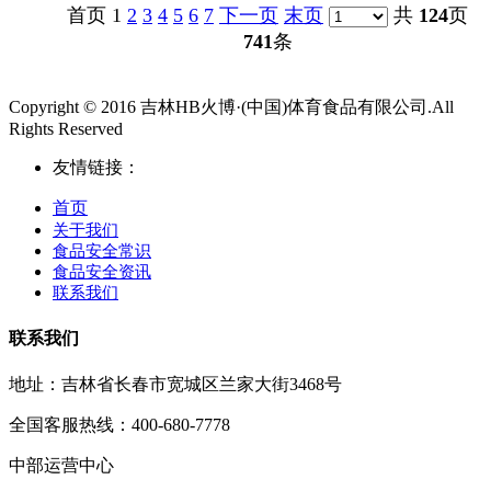
首页 1
2
3
4
5
6
7
下一页
末页
共
124
页
741
条
Copyright © 2016 吉林HB火博·(中国)体育食品有限公司.All
Rights Reserved
友情链接：
首页
关于我们
食品安全常识
食品安全资讯
联系我们
联系我们
地址：吉林省长春市宽城区兰家大街3468号
全国客服热线：400-680-7778
中部运营中心