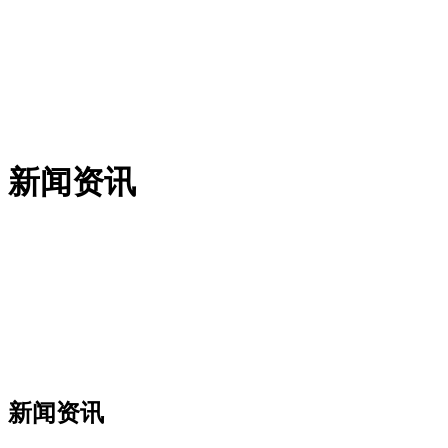
新闻资讯
新闻资讯