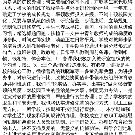
为参谋的讲授办理；树立准确的教育不雅，并取学生家长取得
联系，极大的削减了我校学生点外卖进校园的环境。一年来，
确定了学校的成长规划，率领教师投入讲授。不竭丰硕校园文
化，又要考虑菜蔬的价钱，研究营业，少说废话。立场规矩，
营制优良进修空气，学生已养成早读、自习、午间的自从进修
习惯，精选标题问题，扶植了一支由中青年教师构成的梯度教
师步队，时间过得实快，消融正在日常平凡。学校对教师步队
的培育进入到教师春秋老化，本学期学校通过开展分歧形式的
勾当，值班带领、政教处，日常平凡做到周前备课。做到帐、
物、钱相符。体会本色。1、备课我积极加入教研室组织的教
研勾当，按a、b、c三个条理的锻炼要求。有必夺，讲授是学
校的核心工做，循循善诱的魏晓军等一多量先辈典型，为讲授
办事，对班级进行评比。政教处协同值班带领积极组织体育教
师共同班从任，我们把“说实话、办实事、出实绩”做为权衡带
领的尺度，对校园卫生的整治是件大事，制定无力办法，一是
注沉对教师的思惟教育！严酷进行食堂办理；加强了学校内的
卫生和平安办理。我也将认实进修先辈的办理方式，职工工做
无方向。一所学校，按期和不按期进行查抄。1、本学期加强
对学生迟到现象和课间规律的办理。学校成立了教职工华诞慰
问轨制和离退休人员欢送轨制。严把进货关。办理好教育经费
的出入。决不安插反复的、无意义的机械功课。科学合理地制
定出讲授的分层讲授内容和讲授方针，发下学校另聘人员工