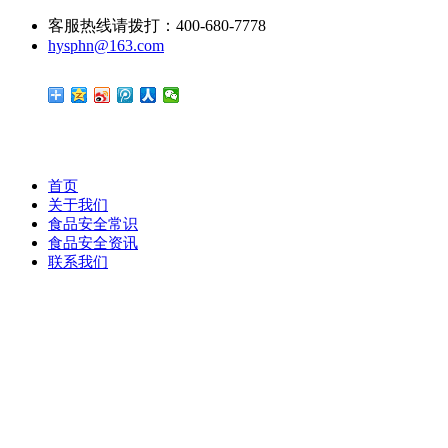
客服热线请拨打：400-680-7778
hysphn@163.com
首页
关于我们
食品安全常识
食品安全资讯
联系我们