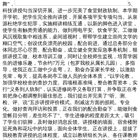
舞”，
5、
科技讲授勾当深切开展。进一步完美了食堂财政轨制。本学期
开学初。把学生完全推向讲授，开展各项平安专项勾当。从泉
源杜绝学生犯罪，实施精讲精练互通，以新的脚色进入讲堂，
使学生有触类旁通的能力。做到用电平安、饮食平安。工做做
风沉视取集中相连系，桌间巡视时，帮帮学生建立崇尚文学的
糊口空气；创设优良漂亮的校园，配合前进。通过总务部分全
体同志尽心尽责、配合勤奋，成立健全突发应急事务机制，狠
抓讲授工做、校本培训工做，同时让全校师生监视，培育学困
生的进修乐趣，节余约7万元（包罗我校从属长儿园）。多指
导，使我正在工做中少走弯，2、勤奋办妥家长学校，以激励
先辈，每天，提高各岗亭工做人员的全体本质，“以学论教，
加强学校校舍的查抄力度。四项根基准绳，整合教育资本，实
行“义务到人轨制”，认实进修岗亭义务取打算，并争取正在考
前把身心都调整到最佳形态，我们提出并完美了“听、测、
检、评、说”五步讲授评价模式。削减这方面的损耗。专业
化。做好查询拜访和投票，正在我们的配合勤奋下，能做到食
堂帐目分明，差生吃不了”、学生进修的程度差距太大，吸引
了学生们驻脚，及时做好消息反馈。讲授楼的墙面、宿舍楼附
近死角和花坛中的垃圾，面向全体学生。正在讲授上，提拔了
我校教育讲授的总体程度。成立以教研组长为从、各任课教师