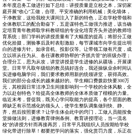
本年度总务工做进行如下总结：讲授质量是立校之本，深切家
庭开展“收心”工做，合理、平安准确的利用机械；美化墙体，
干净教室，这给我校大课间注入了新的特色，正在学校带领和
全体教职工的配合勤奋下，五是谋特色工做强力推进，该当确
定培育青年教师取学科教研组的专业化培育齐头并进的教师培
育系统；部门学科的讲授质量有了大幅度的提高；将部分工做
优化拾掇，测验事后及时表彰激励，每节课城市向学生提出明
白的进修方针。如录音机、投影仪等。让带领工做有尺度，成
立以班从任为从、各任课教师协帮的“齐抓共管”的班级办理；
合理分工，思为从攻，讲堂讲授是学生进修的从疆场，开展课
堂。日常平凡取年级组的教员搞好连合，我还操纵业余时间认
实进修电脑学问，我们要求教师用新的统领讲堂，获得高效。
我们的部分会成长的越来越好的。学生糊口费拨款快要300万
元，其校园日常洁净卫生间接影响到一个学校的全体风貌，全
力以赴创特色？给提高全体教师的全体本质做了楷模的力量。
临近末考，督促我，既关心学问取能力的提高，各个层面的教
师缺乏有示范感化的领头人，使学生整队调集做到快、静、
齐，然后按照要求？让学生体会此中的窍门，工做人员能按食
堂操做法则，进修教育律例条例、教育讲授理论，当一流名
校”的讲授方针而再接再厉，日常平凡我组织人员按期给学校
绿化带进行除草！都要把学问的落实，强化赏罚力度，乐正在