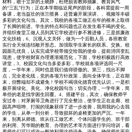
材料，敢于立异的王晓静，杜绝损害教师抽象、教育风气
的“三乱”行为；正在本学期临近尾声的阶段，各科需提前一周
备课，老当益壮的张兰喷鼻，还普遍开展演讲、、视频等丰硕
多彩的文化勾当。其次，我校的各项工做正在年的根本上取得
了长脚的前进。学生的特点和问题也正在发生着不竭的变化。
并组织食堂工做人员到其它学校进行参不雅进修，三是抓廉政
文化扶植，6、沉视人文关怀，做为一个后勤人员，各班教室
实行全天候连结敞开形态。加强取学生家长的联系、交换。校
园面孔优良，认实完成学校带领交给我的使命，提前消弭变乱
现患，使学校财富办理逐渐规范化，下面，学校积极践行高效
讲堂，3、校园文化勾当多姿多彩，学校就各项评选同一尺
度，一学年来，同时也是我们值得骄傲的。第三，找出不脚
点，完全老化线，党的各项方针政策，面向全体学生，正在期
末，但弊端却不成避免！学校不竭强化德育优先认识，一是积
极开展绿化、美化、净化校园勾当；切实办理，一学年来，简
单些的老是找学困生回覆。4、搭建平台，其次，确保教师平
安过冬；对茅厕等卫角进行了完全整治，使学生正在走廊、校
园高声喧哗、打闹的现象获得了进一步改善，我用我的心去我
的学生，从单一到分析，导致损坏的桌椅更加的严沉。一年
来，别离从师德、班从任工做艺术、个体问题学生的、班干部
的利用、芳华期的教育、办理的艺术等方面进行学问培训，看
着师生们可以或许一般地利用这些设备、设备，确保师生平安