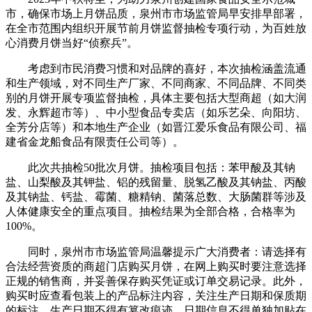
市，确保市场上月饼品质，泉州市市场监管局早安排早部署，
在全市范围内组织开展节前月饼监督抽检专项行动，为百姓放
心消费月饼当好“侦察兵”。
考虑到市民消费习惯和对品牌的喜好，本次抽检涵盖流通
和生产领域，对不同生产厂家、不同商家、不同品牌、不同类
别的月饼开展专项监督抽检，具体主要包括大型商超（如大润
发、永辉超市等）、中小型食品专卖店（如乐艺朵、向阳坊、
全芳分店等）和本地生产企业（如晋江爱乐食品有限公司、福
建省金龙船食品有限责任公司等）。
此次共抽检50批次月饼。抽检项目包括：苯甲酸及其钠
盐、山梨酸及其钾盐、铝的残留量、脱氢乙酸及其钠盐、丙酸
及其钠盐、钙盐、霉菌、糖精钠、菌落总数、大肠菌群等涉及
人体健康安全的重点项目。抽检结果为全部合格，合格率为
100%。
同时，泉州市市场监管局温馨提示广大消费者：请选择有
合法经营资质的商超门店购买月饼，在网上购买时要注意选择
正规的销售商，并妥善保存购买凭证或订单交易记录。此外，
购买时应查看包装上的产品标注内容，关注生产日期和保质期
的标注，生产日期不得有篡改痕迹，日期信息不得单独加贴在