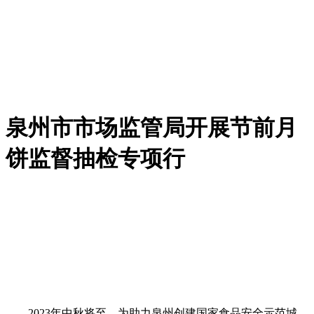
泉州市市场监管局开展节前月
饼监督抽检专项行
2023年中秋将至，为助力泉州创建国家食品安全示范城